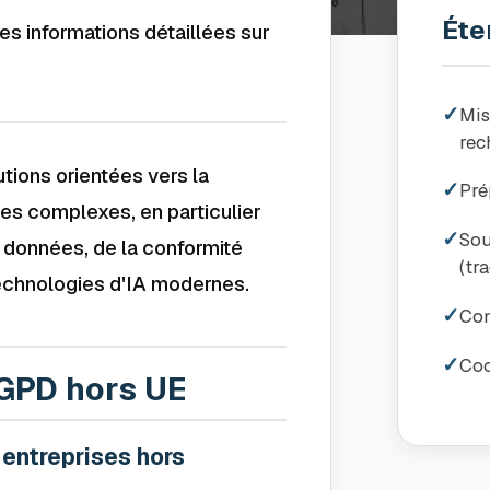
Éte
es informations détaillées sur
✓
Mis
rec
tions orientées vers la
✓
Pré
es complexes, en particulier
✓
Sou
 données, de la conformité
(tr
 technologies d'IA modernes.
✓
Con
✓
Coo
RGPD hors UE
 entreprises hors