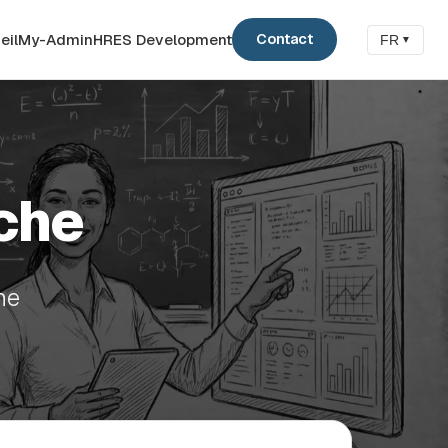
eil
My-Admin
HRES Development
Contact
FR
▼
che
he