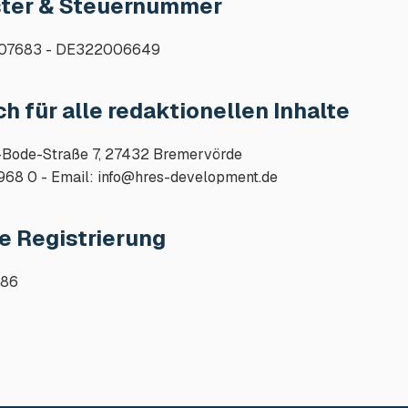
ster & Steuernummer
 207683 - DE322006649
h für alle redaktionellen Inhalte
-Bode-Straße 7, 27432 Bremervörde

 968 0 - Email: info@hres-development.de
le Registrierung
586