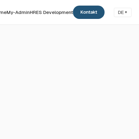
me
My-Admin
HRES Development
Kontakt
DE
▼