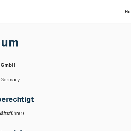
Ho
sum
t GmbH
 Germany
erechtigt
äftsführer)